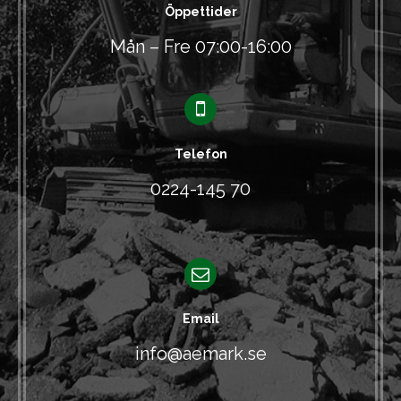
Öppettider
Mån – Fre 07:00-16:00
Telefon
0224-145 70
Email
info@aemark.se